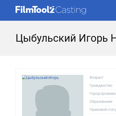
Цыбульский Игорь 
Возраст
Гражданство
Город прожива
Образование
Правовой стат