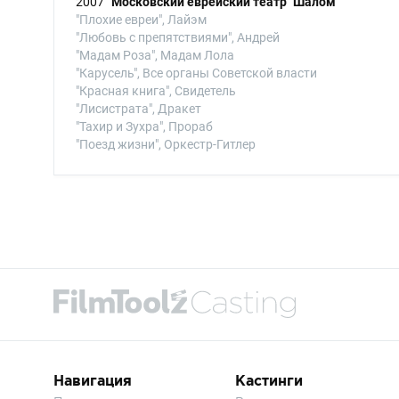
2007
Московский еврейский театр "Шалом"
"Плохие евреи", Лайэм
"Любовь с препятствиями", Андрей
"Мадам Роза", Мадам Лола
"Карусель", Все органы Советской власти
"Красная книга", Свидетель
"Лисистрата", Дракет
"Тахир и Зухра", Прораб
"Поезд жизни", Оркестр-Гитлер
Навигация
Кастинги