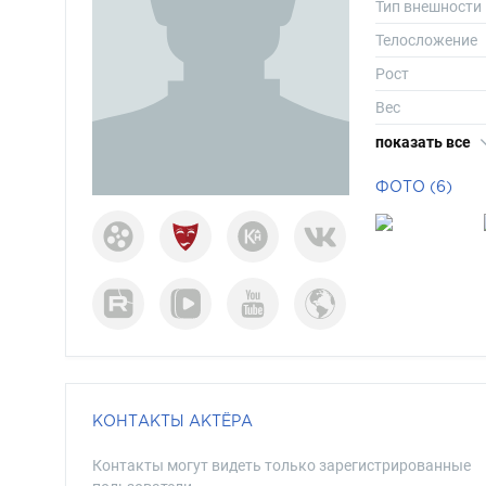
Тип внешности
Телосложение
Рост
Вес
Размер одежд
показать все
Размер обуви
ФОТО (6)
Длина волос
Цвет волос
Цвет глаз
КОНТАКТЫ АКТЁРА
Контакты могут видеть только зарегистрированные