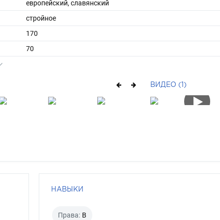
европейский, славянский
стройное
170
70
ы
48
42
ВИДЕО (1)
средние
русый
серо-голубой
НАВЫКИ
Права:
B