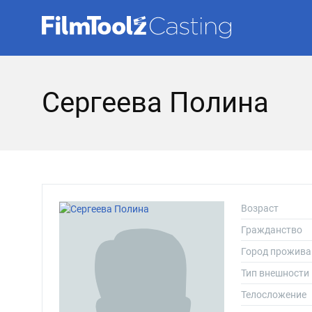
Сергеева Полина
Возраст
Гражданство
Город прожива
Тип внешности
Телосложение