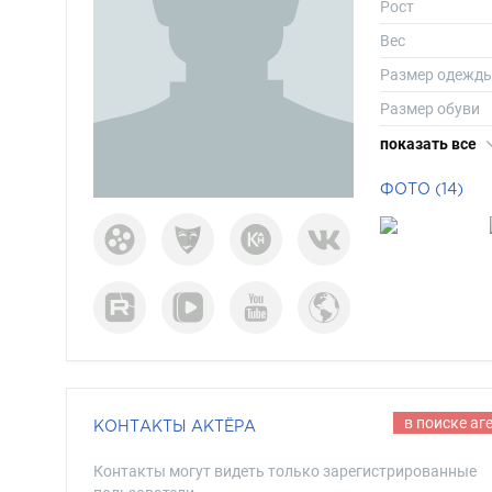
Рост
Вес
Размер одежд
Размер обуви
Длина волос
показать все
Цвет волос
ФОТО (14)
Цвет глаз
в поиске аг
КОНТАКТЫ АКТЁРА
Контакты могут видеть только зарегистрированные