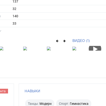
137
32
ы
140
33
длинные
русый
ВИДЕО (1)
карий
ента
НАВЫКИ
Танцы:
Модерн
Спорт:
Гимнастика