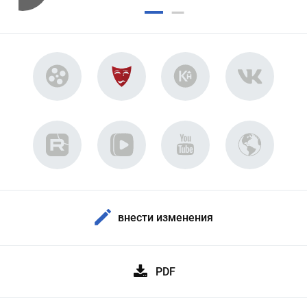
внести изменения
PDF