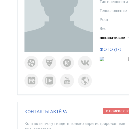
Тип внешности
Телосложение
Рост
Вес
Размер одежд
показать все
Размер обуви
ФОТО (17)
Длина волос
Цвет волос
Цвет глаз
в поиске аг
КОНТАКТЫ АКТЁРА
Контакты могут видеть только зарегистрированные