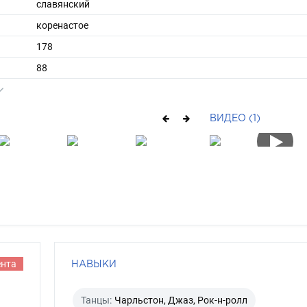
славянский
коренастое
178
88
ы
50
43
ВИДЕО (1)
средние
брюнет
карий
ента
НАВЫКИ
Танцы:
Чарльстон, Джаз, Рок-н-ролл