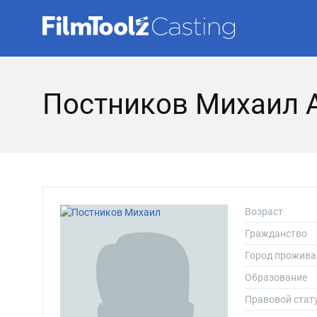
Постников Михаил 
Возраст
Гражданство
Город прожива
Образование
Правовой стат