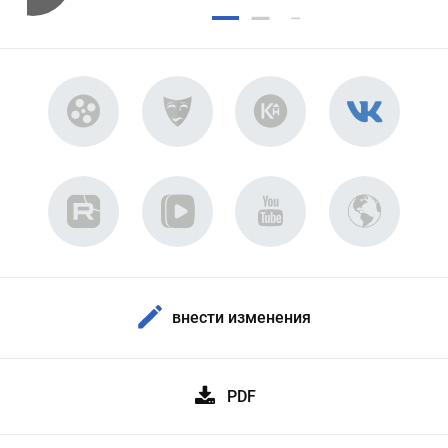
внести изменения
PDF