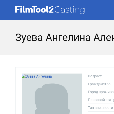
Зуева Ангелина Але
Возраст
Гражданство
Город прожива
Правовой стат
Тип внешности