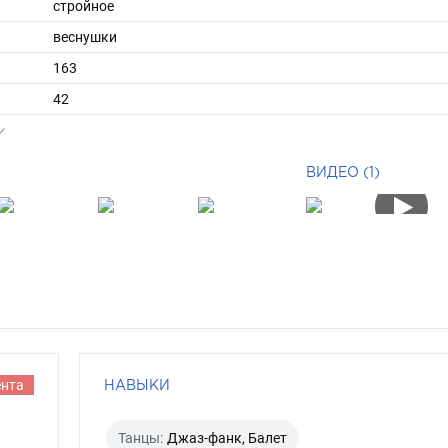
стройное
веснушки
163
42
ы
40
36
ВИДЕО (1)
длинные
русый
карий
ента
НАВЫКИ
Танцы:
Джаз-фанк, Балет