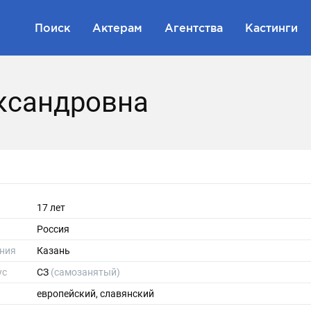
Поиск
Актерам
Агентства
Кастинги
ксандровна
17 лет
Россия
ния
Казань
ус
СЗ
(самозанятый)
европейский, славянский