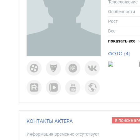
Телосложение
Особенности
Рост
Вес
Размер одежд
показать все
Размер обуви
ФОТО (4)
Длина волос
Цвет волос
Цвет глаз
в поиске аг
КОНТАКТЫ АКТЁРА
Информация временно отсутствует