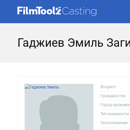
Гаджиев Эмиль Заг
Возраст
Гражданство
Город прожива
Тип внешности
Телосложение