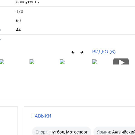
лопоухость
170
60
ы
44
42
средние
ВИДЕО (6)
шатен
карий
НАВЫКИ
Спорт:
Футбол, Мотоспорт
Языки:
Английски