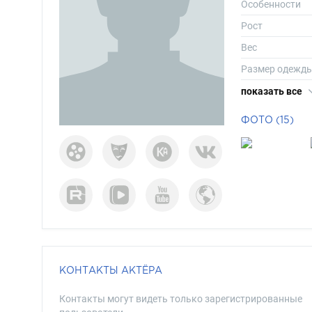
Особенности
Рост
Вес
Размер одежд
Размер обуви
показать все
Длина волос
ФОТО (15)
Цвет волос
Цвет глаз
КОНТАКТЫ АКТЁРА
Контакты могут видеть только зарегистрированные