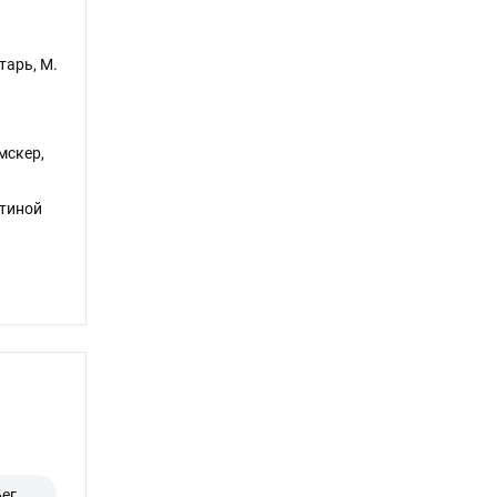
тарь, М.
мскер,
итиной
ег,