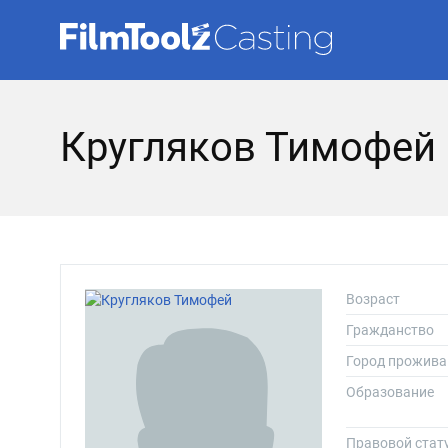
Кругляков Тимофей
Возраст
Гражданство
Город прожива
Образование
Правовой стат