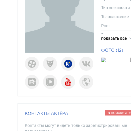
Тип внешности
Телосложение
Рост
Вес
показать все
Размер одежд
ФОТО (12)
Размер обуви
Длина волос
Цвет волос
Цвет глаз
в поиске аг
КОНТАКТЫ АКТЁРА
Контакты могут видеть только зарегистрированные