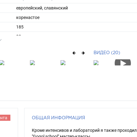
европейский, славянский
коренастое
185
93
ы
50
ВИДЕО (20)
42
длинные
русый
голубой
ента
ОБЩАЯ ИНФОРМАЦИЯ
Кроме интенсивов и лабораторий я также проходил
"Gogol school" мастер-классы.