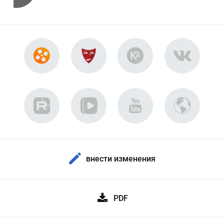
внести изменения
PDF