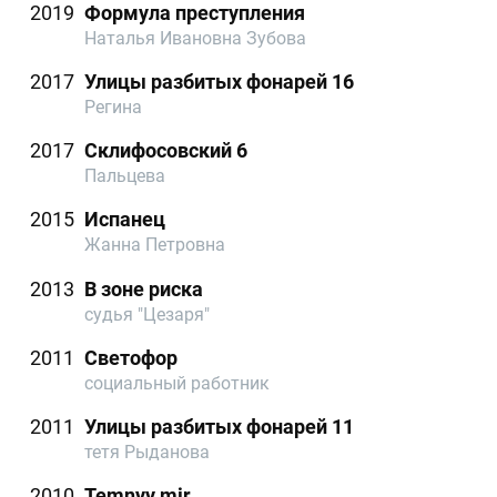
2019
Формула преступления
Наталья Ивановна Зубова
2017
Улицы разбитых фонарей 16
Регина
2017
Склифосовский 6
Пальцева
2015
Испанец
Жанна Петровна
2013
В зоне риска
судья "Цезаря"
2011
Светофор
социальный работник
2011
Улицы разбитых фонарей 11
тетя Рыданова
2010
Temnyy mir