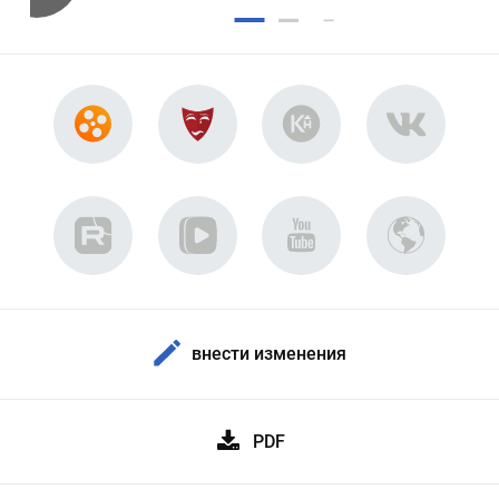
внести изменения
PDF