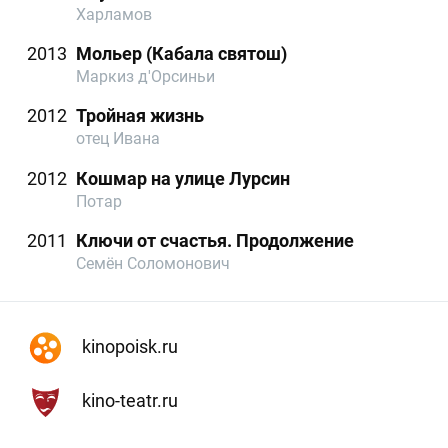
Харламов
2013
Мольер (Кабала святош)
Маркиз д'Орсиньи
2012
Тройная жизнь
отец Ивана
2012
Кошмар на улице Лурсин
Потар
2011
Ключи от счастья. Продолжение
Семён Соломонович
kinopoisk.ru
kino-teatr.ru