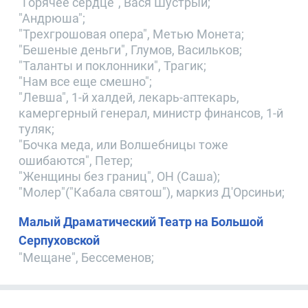
"Горячее сердце", Вася Шустрый;
"Андрюша";
"Трехгрошовая опера", Метью Монета;
"Бешеные деньги", Глумов, Васильков;
"Таланты и поклонники", Трагик;
"Нам все еще смешно";
"Левша", 1-й халдей, лекарь-аптекарь,
камергерный генерал, министр финансов, 1-й
туляк;
"Бочка меда, или Волшебницы тоже
ошибаются", Петер;
"Женщины без границ", ОН (Саша);
"Молер"("Кабала святош"), маркиз Д'Орсиньи;
Малый Драматический Театр на Большой
Серпуховской
"Мещане", Бессеменов;