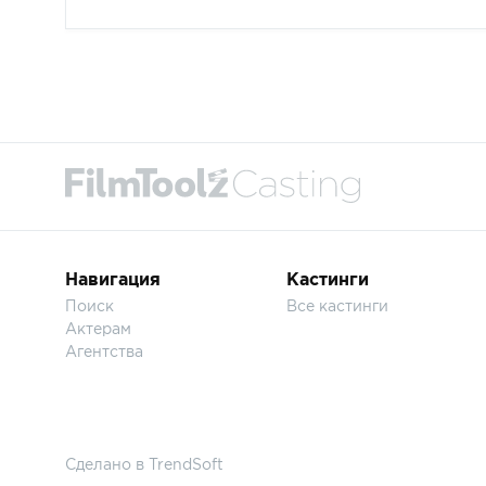
Навигация
Кастинги
Поиск
Все кастинги
Актерам
Агентства
Сделано в
TrendSoft