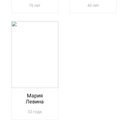
76 лет
46 лет
Мария
Левина
32 года