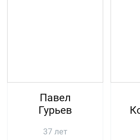
Павел
Гурьев
К
37 лет