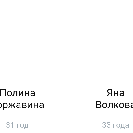
Полина
Яна
оржавина
Волков
31 год
33 года