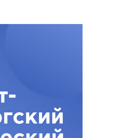
т-
гский
еский