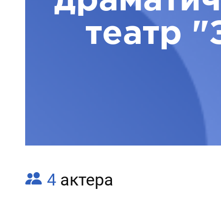
театр "
4
актера