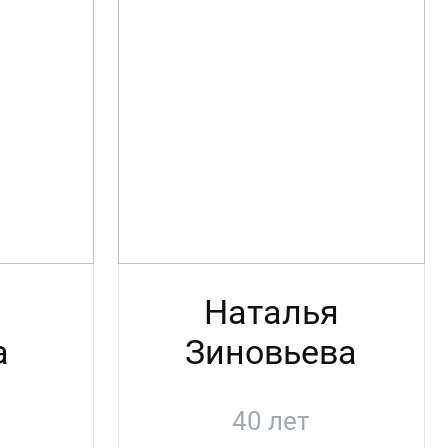
Наталья
а
Зиновьева
40 лет