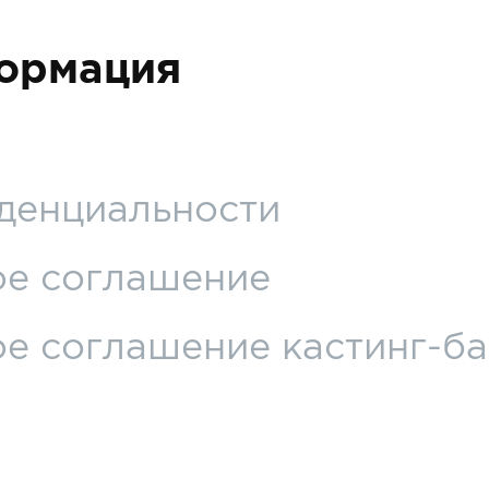
ормация
денциальности
ое соглашение
е соглашение кастинг-б