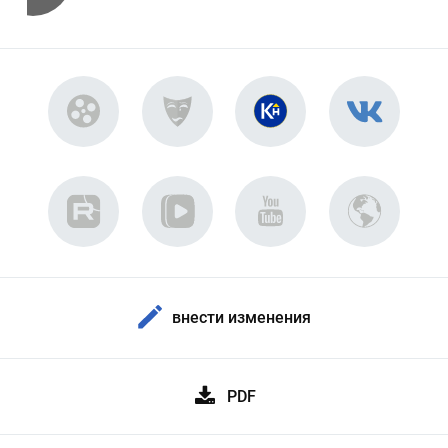
внести изменения
PDF