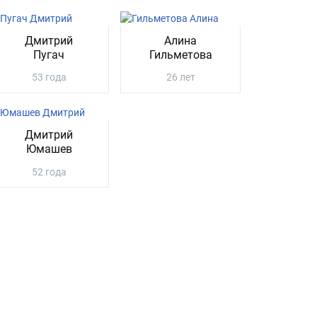
Дмитрий
Алина
Пугач
Гильметова
53 года
26 лет
Дмитрий
Юмашев
52 года