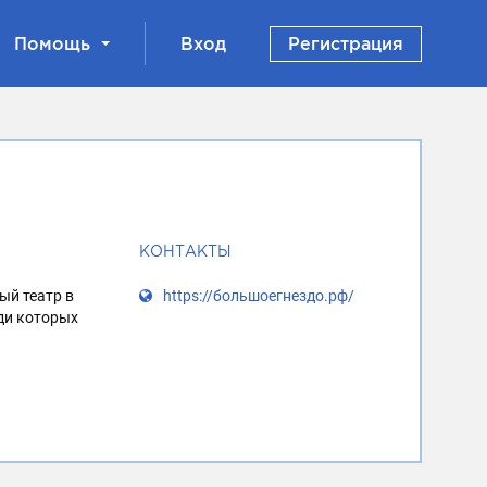
Помощь
Вход
Регистрация
КОНТАКТЫ
ый театр в
https://большоегнездо.рф/
ди которых