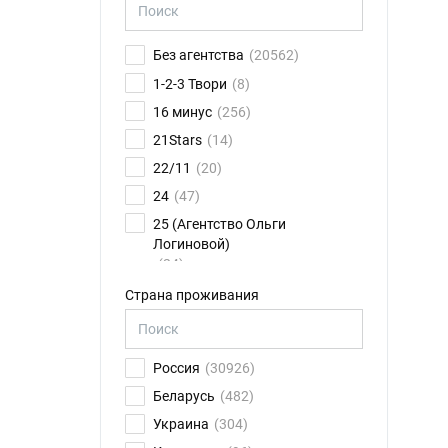
Без агентства
(20562)
1-2-3 Твори
(8)
16 минус
(256)
21Stars
(14)
22/11
(20)
24
(47)
25 (Агентство Ольги
Логиновой)
(24)
26FPS
(75)
Страна проживания
2K talents
(14)
30.01
(6)
Россия
(30926)
4CAST
(17)
Беларусь
(482)
8 звезд
(79)
Украина
(304)
ABN Ильи Новикова
(11)