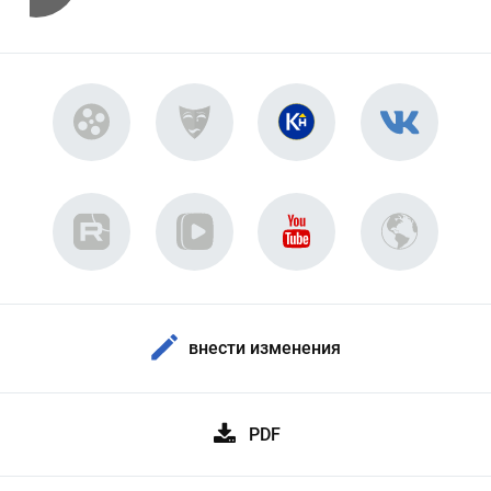
внести изменения
PDF