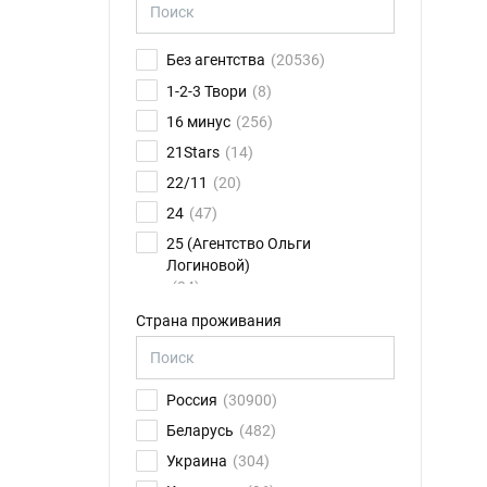
Без агентства
(20536)
1-2-3 Твори
(8)
16 минус
(256)
21Stars
(14)
22/11
(20)
24
(47)
25 (Агентство Ольги
Логиновой)
(24)
26FPS
(75)
Страна проживания
2K talents
(14)
30.01
(6)
Россия
(30900)
4CAST
(17)
Беларусь
(482)
8 звезд
(78)
Украина
(304)
ABN Ильи Новикова
(11)