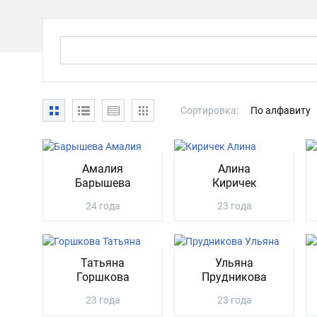
Сортировка:
По алфавиту
Амалия
Алина
Барышева
Киричек
24 года
23 года
Татьяна
Ульяна
Горшкова
Прудникова
23 года
23 года