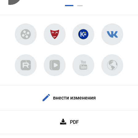
внести изменения
PDF