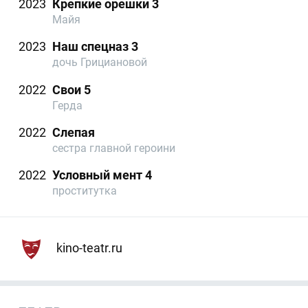
2023
Крепкие орешки 3
Майя
2023
Наш спецназ 3
дочь Грициановой
2022
Свои 5
Герда
2022
Слепая
сестра главной героини
2022
Условный мент 4
проститутка
kino-teatr.ru