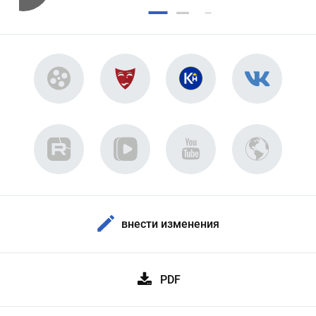
внести изменения
PDF