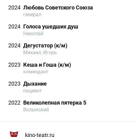
2024
Любовь Советского Союза
генерал
2024
Голоса ушедших душ
Николай
2024
Дегустатор (к/м)
Михаил; Игорь
2023
Кеша и Гоша (к/м)
комендант
2023
Дыхание
пациент
2022
Великолепная пятерка 5
Волынский
kino-teatr.ru