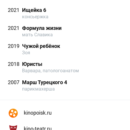
2021
Ищейка 6
консьержка
2021
Формула жизни
мать Славика
2019
Чужой ребёнок
Зоя
2018
Юристы
Варвара, патологоанатом
2007
Марш Турецкого 4
парикмахерша
kinopoisk.ru
kino-teatr.ru