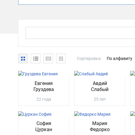
Сортировка:
По алфавиту
Евгения
Авдий
Груздева
Слабый
22 года
25 лет
София
Мария
Цуркан
Федорко