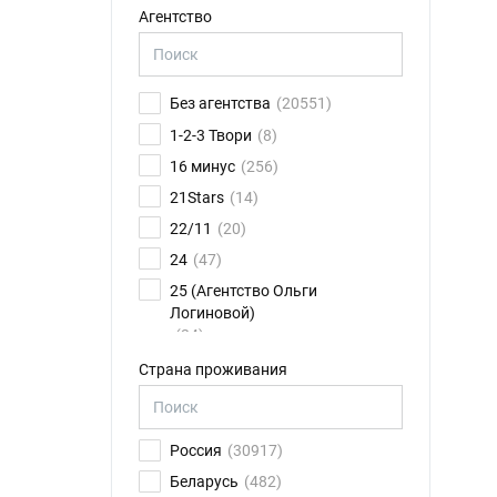
Агентство
Без агентства
(20551)
1-2-3 Твори
(8)
16 минус
(256)
21Stars
(14)
22/11
(20)
24
(47)
25 (Агентство Ольги
Логиновой)
(24)
26FPS
(75)
Страна проживания
2K talents
(14)
30.01
(6)
Россия
(30917)
4CAST
(17)
Беларусь
(482)
8 звезд
(79)