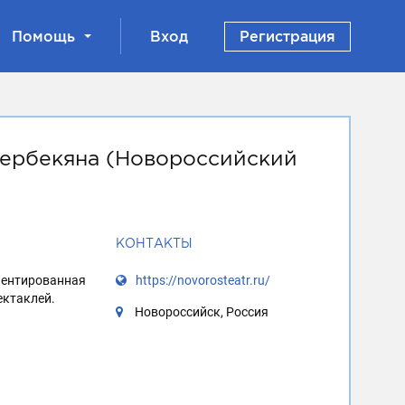
Помощь
Вход
Регистрация
мербекяна (Новороссийский
КОНТАКТЫ
риентированная
https://novorosteatr.ru/
ектаклей.
Новороссийск, Россия