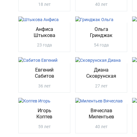
18 лет
40 лет
Анфиса
Ольга
Штыкова
Гринджак
23 года
54 года
Евгений
Диана
Сабитов
Сковрунская
36 лет
27 лет
Игорь
Вячеслав
Коптев
Милентьев
59 лет
40 лет