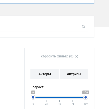
сбросить фильтр (0)
Актеры
Актрисы
Возраст
0
100
0
25
50
75
100