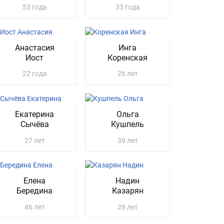
53 года
33 года
Анастасия
Инга
Иост
Коренская
22 года
26 лет
Екатерина
Ольга
Сычёва
Кушпель
27 лет
39 лет
Елена
Надин
Бередина
Казарян
46 лет
28 лет