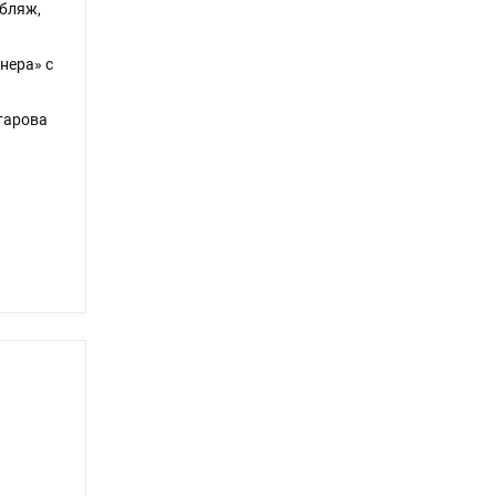
убляж,
нера» с
тарова