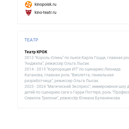
kinopoisk.ru
kino-teatr.ru
ТЕАТР
Театр КРОК
2013 "Король-Олень" по пьесе Карла Гоцци, главная ро
"Анджела", режиссер Ольга Лысак
2014 - 2015 "Корпорация ИТ" по сценарию Леонида
Каганова, главная роль "Виолетта, гениальная
разработчица", режиссер Ольга Лысак
2023 - 2024 "Магический Экспресс", иммерсивное шоу 
детей по сценарию саги о Гарри Поттере, роль "Профес
Севилла Трелони", режиссёр Юлиана Буланенкова