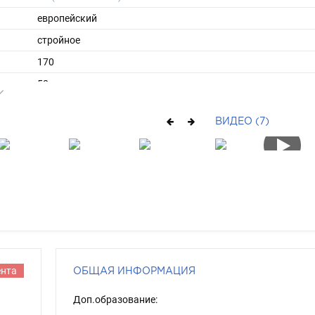
европейский
стройное
170
58
ы
44
ВИДЕО (7)
37
длинные
русый
голубой
ента
ОБЩАЯ ИНФОРМАЦИЯ
Доп.образование: