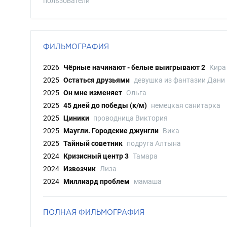
пользователи
ФИЛЬМОГРАФИЯ
2026
Чёрные начинают - белые выигрывают 2
Кира
2025
Остаться друзьями
девушка из фантазии Дани
2025
Он мне изменяет
Ольга
2025
45 дней до победы (к/м)
немецкая санитарка
2025
Циники
проводница Виктория
2025
Маугли. Городские джунгли
Вика
2025
Тайный советник
подруга Алтына
2024
Кризисный центр 3
Тамара
2024
Извозчик
Лиза
2024
Миллиард проблем
мамаша
ПОЛНАЯ ФИЛЬМОГРАФИЯ