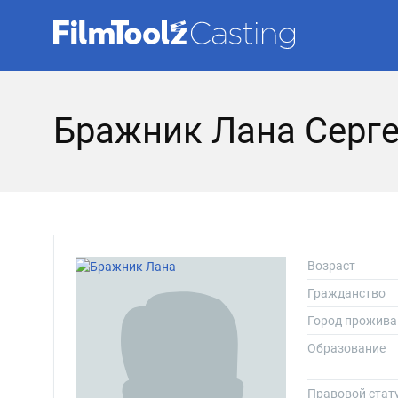
Бражник Лана Серг
Возраст
Гражданство
Город прожива
Образование
Правовой стат