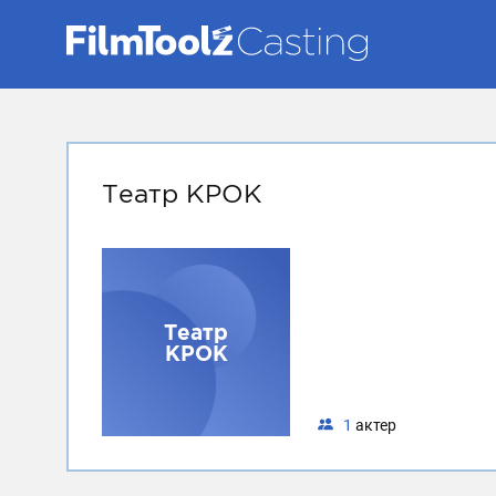
Театр КРОК
Театр
КРОК
1
актер