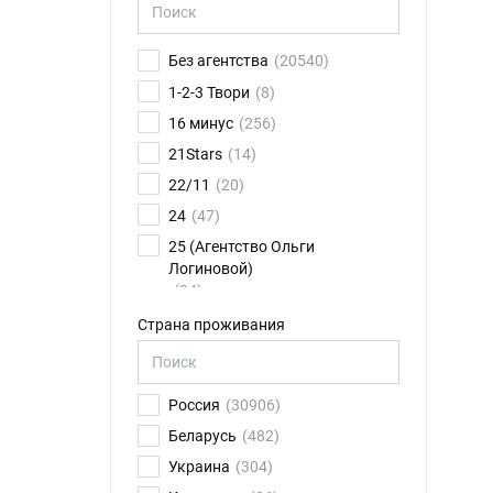
Без агентства
(20540)
1-2-3 Твори
(8)
16 минус
(256)
21Stars
(14)
22/11
(20)
24
(47)
25 (Агентство Ольги
Логиновой)
(24)
26FPS
(75)
Страна проживания
2K talents
(14)
30.01
(6)
Россия
(30906)
4CAST
(17)
Беларусь
(482)
8 звезд
(79)
Украина
(304)
ABN Ильи Новикова
(11)