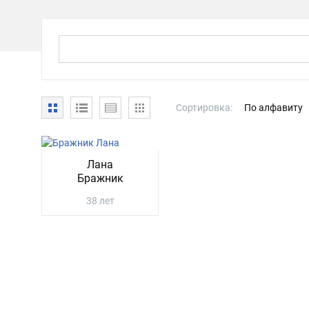
Сортировка:
По алфавиту
Лана
Бражник
38 лет