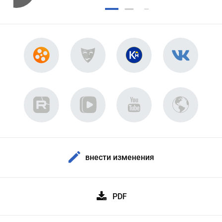
внести изменения
PDF