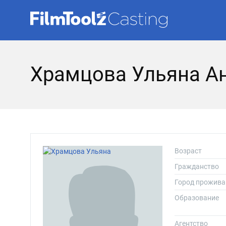
Храмцова Ульяна А
Возраст
Гражданство
Город прожива
Образование
Агентство