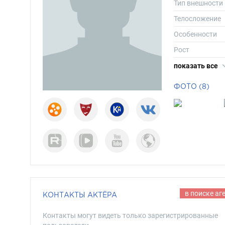
Тип внешности
Телосложение
Особенности
Рост
Вес
показать все
Размер одежд
ФОТО (8)
Размер обуви
Длина волос
Цвет волос
Цвет глаз
в поиске аг
КОНТАКТЫ АКТЁРА
Контакты могут видеть только зарегистрированные