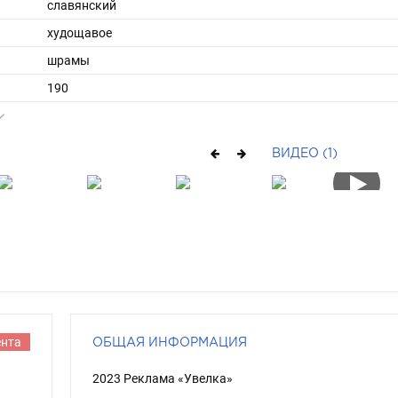
славянский
худощавое
шрамы
190
64
ы
48
ВИДЕО (1)
45
средние
шатен
серо-зеленый
ента
ОБЩАЯ ИНФОРМАЦИЯ
2023 Реклама «Увелка»