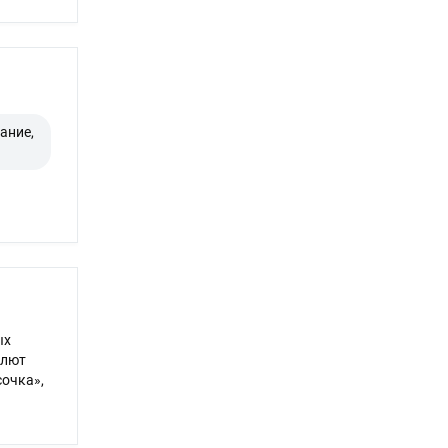
ание,
ых
алют
сочка»,