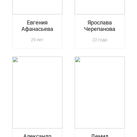
Евгения
Ярослава
Афанасьева
Черепанова
29 лет
22 года
Александр
Демид