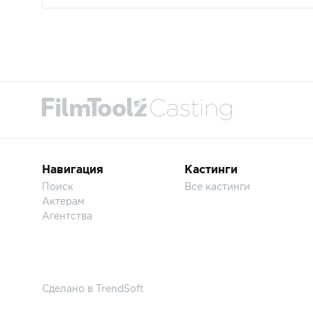
Навигация
Кастинги
Поиск
Все кастинги
Актерам
Агентства
Сделано в
TrendSoft