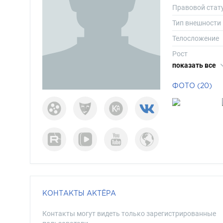
Правовой стат
Тип внешности
Телосложение
Рост
показать все
Вес
Размер одежд
ФОТО (20)
Размер обуви
Длина волос
Цвет волос
Цвет глаз
КОНТАКТЫ АКТЁРА
Контакты могут видеть только зарегистрированные