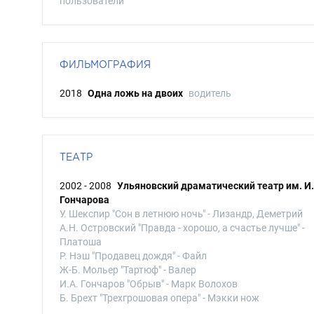
пользователи
ФИЛЬМОГРАФИЯ
2018
Одна ложь на двоих
водитель
ТЕАТР
2002 - 2008
Ульяновский драматический театр им. И.
Гончарова
У. Шекспир "Сон в летнюю ночь" - Лизандр, Деметрий
А.Н. Островский "Правда - хорошо, а счастье лучше" -
Платоша
Р. Нэш "Продавец дождя" - Файл
Ж-Б. Мольер "Тартюф" - Валер
И.А. Гончаров "Обрыв" - Марк Волохов
Б. Брехт "Трехгрошовая опера" - Мэкки нож