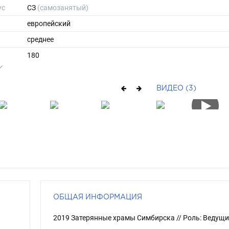
ус
СЗ
(самозанятый)
европейский
среднее
180
80
ы
50
ВИДЕО (3)
43
средние
брюнет
зеленый
ОБЩАЯ ИНФОРМАЦИЯ
2019 Затерянные храмы Симбирска // Роль: Ведущ