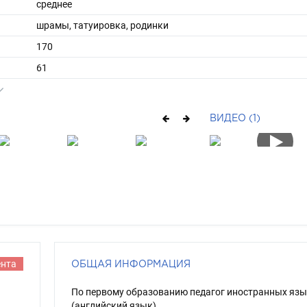
среднее
шрамы, татуировка, родинки
170
61
ы
46
39
ВИДЕО (1)
длинные
шатен
карий
ента
ОБЩАЯ ИНФОРМАЦИЯ
По первому образованию педагог иностранных яз
(английский язык)