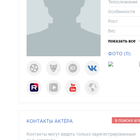
Телосложение
Особенности
Рост
Вес
Размер одежд
показать все
Размер обуви
ФОТО (11)
Длина волос
Цвет волос
Цвет глаз
в поиске аг
КОНТАКТЫ АКТЁРА
Контакты могут видеть только зарегистрированные