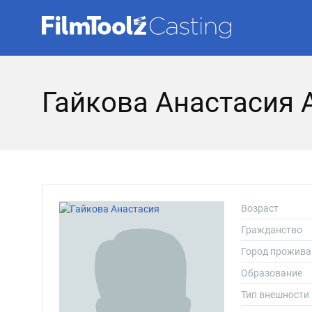
Гайкова Анастасия 
Возраст
Гражданство
Город прожива
Образование
Тип внешности