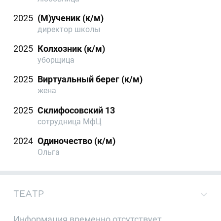
2025
(М)ученик (к/м)
директор школы
2025
Колхозник (к/м)
уборщица
2025
Виртуальный берег (к/м)
жена
2025
Склифосовский 13
сотрудница МфЦ
2024
Одиночество (к/м)
Ольга
ТЕАТР
Информация временно отсутствует