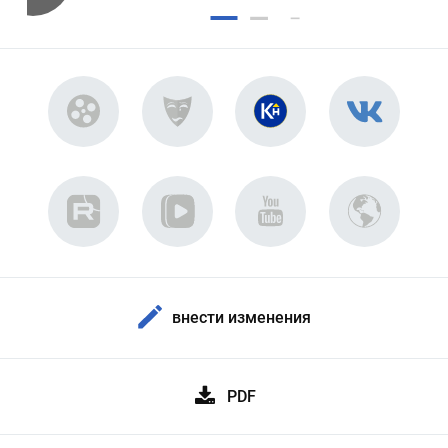
внести изменения
PDF