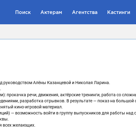
Поиск
Актерам
Агентства
Кастинги
под руководством Алёны Казанцевой и Николая Ларина.
.
дии): прокачка речи, движения, актёрские тренинги, работа со слож
дениями, разработка отрывков. В результате — показ на большой с
снятый кино-игровой материал.
етиций) — возможность войти в группу выпускников для работы над
квы.
ля всех желающих.