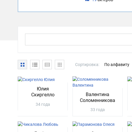
Сортировка:
По алфавиту
Юлия
Валентина
Скиргелло
Соломенникова
34 года
33 года