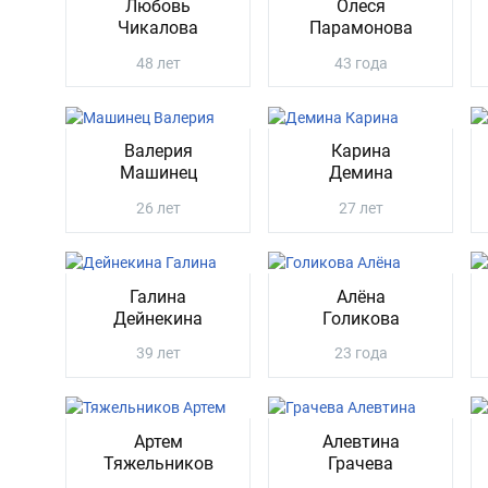
Любовь
Олеся
Чикалова
Парамонова
48 лет
43 года
Валерия
Карина
Машинец
Демина
26 лет
27 лет
Галина
Алёна
Дейнекина
Голикова
39 лет
23 года
Артем
Алевтина
Тяжельников
Грачева