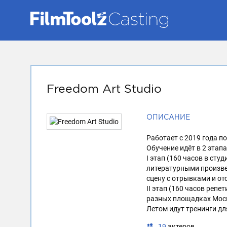
Freedom Art Studio
ОПИСАНИЕ
Работает с 2019 года 
Обучение идёт в 2 этапа
I этап (160 часов в сту
литературными произве
сцену с отрывками и от
II этап (160 часов реп
разных площадках Мос
Летом идут тренинги д
19
актеров