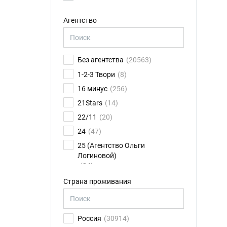
Агентство
Без агентства
(20563)
1-2-3 Твори
(8)
16 минус
(256)
21Stars
(14)
22/11
(20)
24
(47)
25 (Агентство Ольги
Логиновой)
(24)
26FPS
(75)
Страна проживания
2K talents
(14)
30.01
(6)
Россия
(30914)
4CAST
(17)