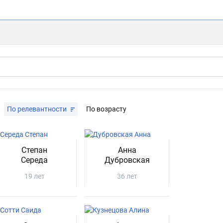
По релевантности
По возрасту
Степан
Aннa
Середа
Дyбpoвскaя
19 лет
36 лет