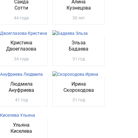
Саида
Алина
Сотти
Кузнецова
44 года
30 лет
Кристина
Эльза
Двоеглазова
Бадаева
34 года
31 год
Людмила
Ирина
Ануфриева
Скороходова
41 год
31 год
Ульяна
Киселева