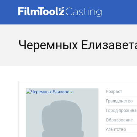
Черемных Елизавет
Возраст
Гражданство
Город прожива
Образование
Агентство