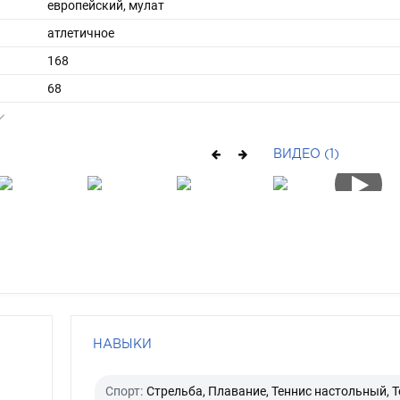
европейский, мулат
атлетичное
168
68
ы
4446
3940
ВИДЕО (1)
короткие
брюнет
карий
НАВЫКИ
Спорт:
Стрельба, Плавание, Теннис настольный, Т