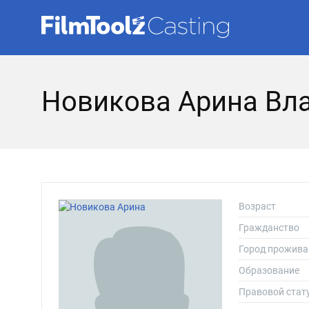
Новикова Арина Вл
Возраст
Гражданство
Город прожива
Образование
Правовой стат