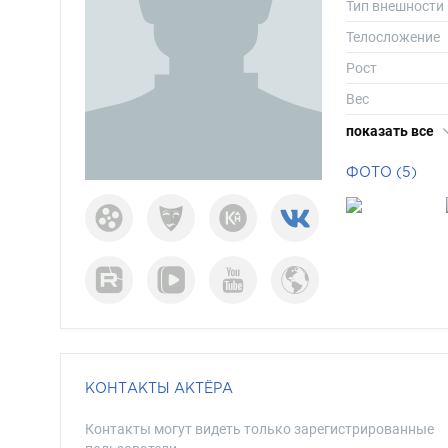
Тип внешности
Телосложение
Рост
Вес
Размер одежд
показать все
Размер обуви
ФОТО (5)
Длина волос
Цвет волос
Цвет глаз
КОНТАКТЫ АКТЁРА
Контакты могут видеть только зарегистрированные