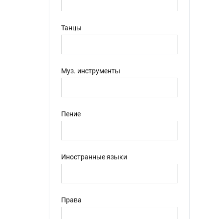
Ставрополь (Россия)
(30)
Тула (Россия)
(28)
Танцы
Анапа (Россия)
(26)
Калуга (Россия)
(26)
Мурманск (Россия)
(26)
Муз. инструменты
Тюмень (Россия)
(26)
Подольск (Россия)
(25)
Грозный (Россия)
(23)
Пение
Берлин (Германия)
(22)
Волгоград (Россия)
(21)
Таганрог (Россия)
(20)
Иностранные языки
Якутск (Россия)
(20)
Долгопрудный (Россия)
(19)
Оренбург (Россия)
(18)
Астана (Казахстан)
(17)
Права
Владимир (Россия)
(16)