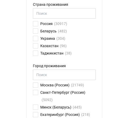
Страна проживания
Россия
(30917)
Беларусь
(482)
Украина
(304)
Казахстан
(96)
Таджикистан
(38)
Германия
(32)
Город проживания
Сербия
(31)
Франция
(14)
Израиль
(13)
Москва (Россия)
(21749)
США
(13)
Санкт-Петербург (Россия)
Армения
(12)
(5092)
Великобритания
(12)
Минск (Беларусь)
(445)
Латвия
(11)
Екатеринбург (Россия)
(218)