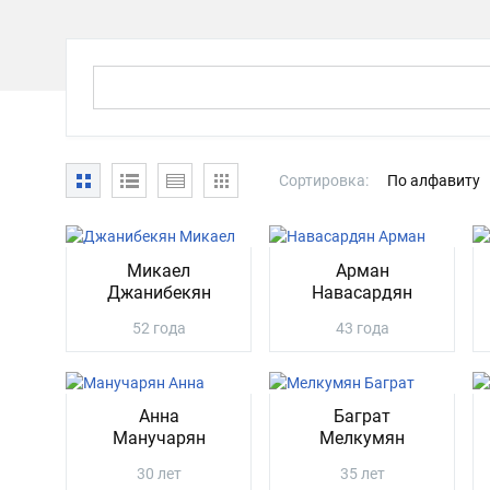
Сортировка:
По алфавиту
Микаел
Арман
Джанибекян
Навасардян
52 года
43 года
Анна
Баграт
Манучарян
Мелкумян
30 лет
35 лет