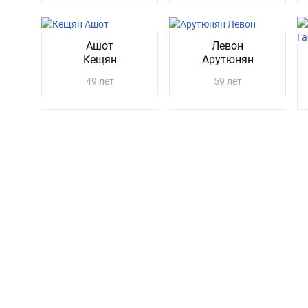
Ашот
Левон
Кещян
Арутюнян
49 лет
59 лет