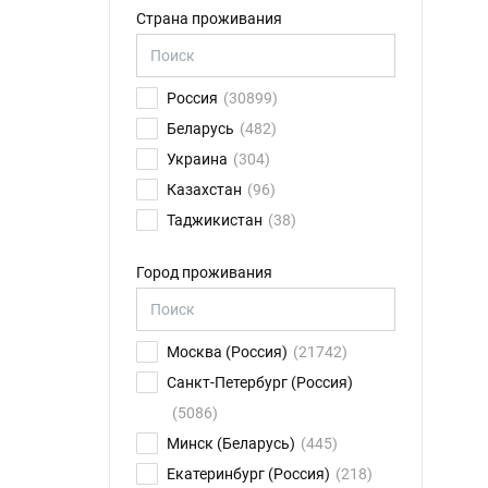
Страна проживания
Россия
(30899)
Беларусь
(482)
Украина
(304)
Казахстан
(96)
Таджикистан
(38)
Германия
(32)
Город проживания
Сербия
(31)
Франция
(14)
Израиль
(13)
Москва (Россия)
(21742)
США
(13)
Санкт-Петербург (Россия)
Армения
(12)
(5086)
Великобритания
(12)
Минск (Беларусь)
(445)
Латвия
(11)
Екатеринбург (Россия)
(218)