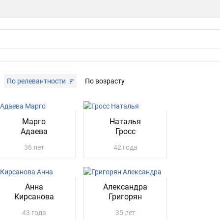
По релевантности
По возрасту
Марго
Наталья
Адаева
Гросс
36 лет
42 года
Анна
Александра
Кирсанова
Григорян
43 года
35 лет