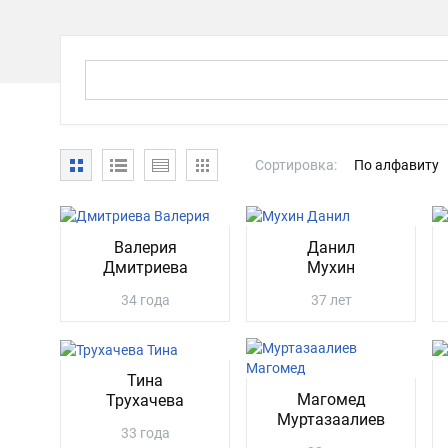
Сортировка:
По алфавиту
Валерия
Данил
Дмитриева
Мухин
34 года
37 лет
Тина
Магомед
Трухачева
Муртазаалиев
33 года