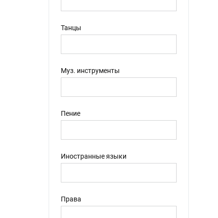
Ставрополь (Россия)
(30)
Тула (Россия)
(28)
Танцы
Анапа (Россия)
(26)
Калуга (Россия)
(26)
Мурманск (Россия)
(26)
Муз. инструменты
Тюмень (Россия)
(26)
Подольск (Россия)
(25)
Грозный (Россия)
(23)
Пение
Берлин (Германия)
(22)
Волгоград (Россия)
(21)
Таганрог (Россия)
(20)
Иностранные языки
Якутск (Россия)
(20)
Долгопрудный (Россия)
(19)
Оренбург (Россия)
(18)
Астана (Казахстан)
(17)
Права
Владимир (Россия)
(16)