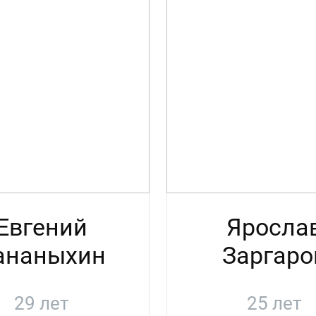
Евгений
Яросла
ананыхин
Заргаро
29 лет
25 лет