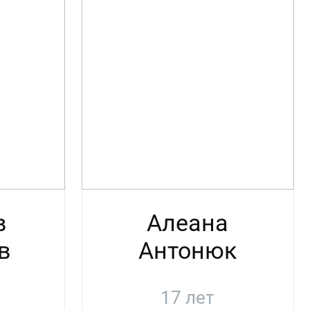
в
Алеана
в
Антонюк
17 лет