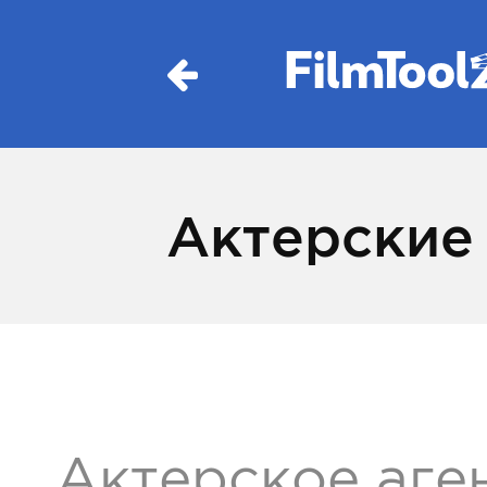
Актерские 
Актерское аге