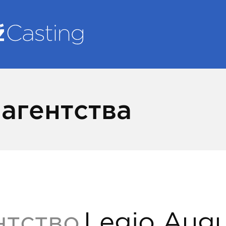
агентства
нтство
Legio Augu