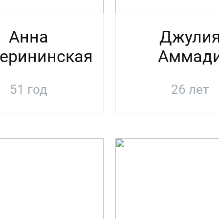
Анна
Джули
терининская
Аммад
51 год
26 лет