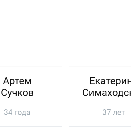
Артем
Екатери
Сучков
Симаходс
34 года
37 лет