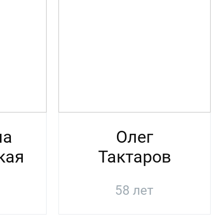
на
Олег
кая
Тактаров
58 лет