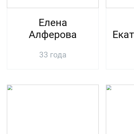
Елена
Алферова
Ека
33 года