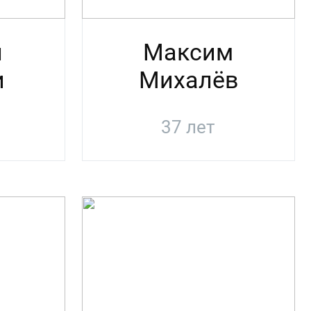
я
Максим
и
Михалёв
37 лет