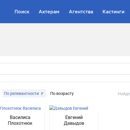
Поиск
Актерам
Агентства
Кастинги
По релевантности
По возрасту
Найде
Василиса
Евгений
Плохотнюк
Давыдов