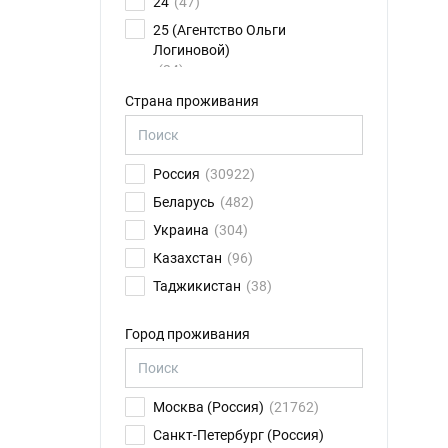
24
(47)
25 (Агентство Ольги
Логиновой)
(24)
26FPS
(75)
Страна проживания
2K talents
(14)
30.01
(6)
Россия
(30922)
4CAST
(17)
Беларусь
(482)
8 звезд
(79)
Украина
(304)
ABN Ильи Новикова
(11)
Казахстан
(96)
Action
(41)
Таджикистан
(38)
ACTIVNO
(2)
Германия
(32)
Actor Agency
(58)
Город проживания
Сербия
(31)
ACTOR COMMUNITY
(24)
Франция
(14)
Actorkid
(68)
Израиль
(13)
ACTOROFF
(36)
Москва (Россия)
(21762)
США
(13)
ACTORS BASE
(5)
Санкт-Петербург (Россия)