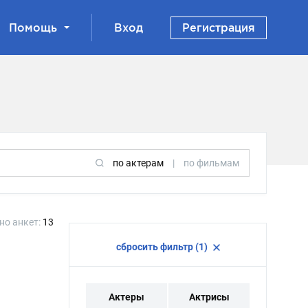
Помощь
Вход
Регистрация
по актерам
|
по фильмам
но анкет:
13
сбросить фильтр (1)
Актеры
Актрисы