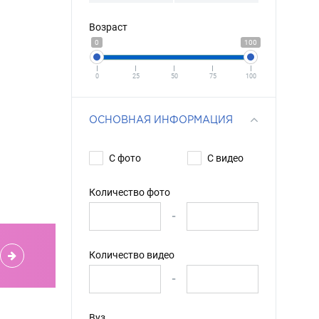
Возраст
0
100
0
25
50
75
100
ОСНОВНАЯ ИНФОРМАЦИЯ
С фото
С видео
Количество фото
-
Количество видео
-
Вуз