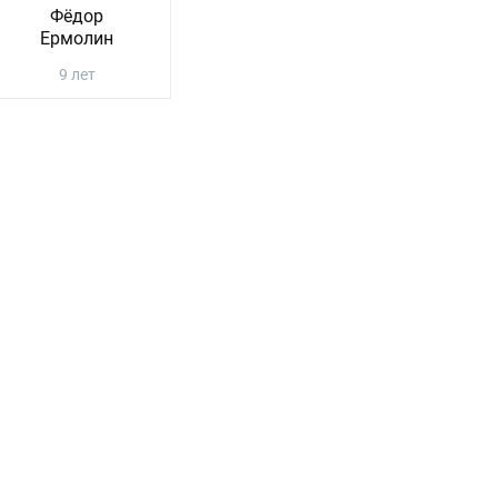
Фёдор
Ермолин
9 лет