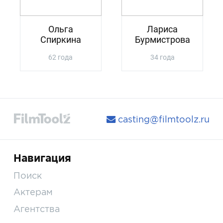
Ольга
Лариса
Спиркина
Бурмистрова
62 года
34 года
casting@filmtoolz.ru
Навигация
Поиск
Актерам
Агентства