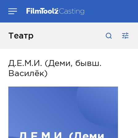
Театр
Д.Е.М.И. (Деми, бывш.
Василёк)
Д.Е.М.И. (Деми,