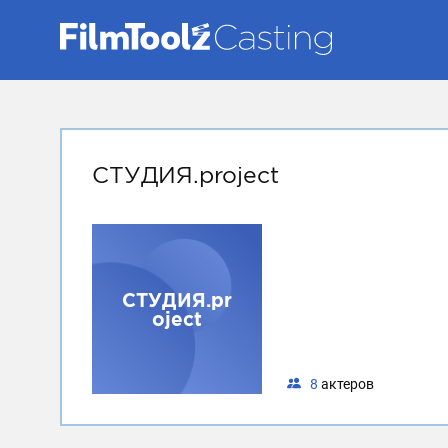
СТУДИЯ.project
СТУДИЯ.pr
oject
8
актеров