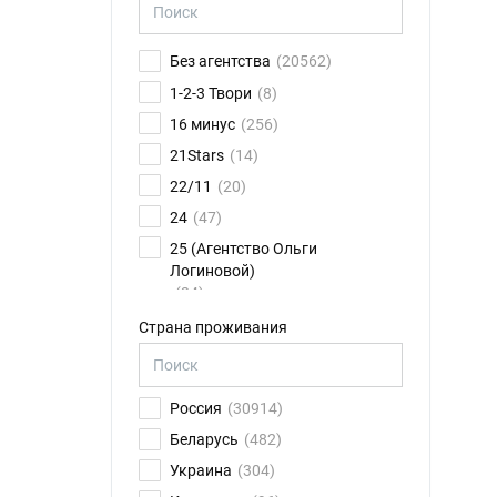
Без агентства
(20562)
1-2-3 Твори
(8)
16 минус
(256)
21Stars
(14)
22/11
(20)
24
(47)
25 (Агентство Ольги
Логиновой)
(24)
26FPS
(75)
Страна проживания
2K talents
(14)
30.01
(6)
Россия
(30914)
4CAST
(17)
Беларусь
(482)
8 звезд
(79)
Украина
(304)
ABN Ильи Новикова
(11)