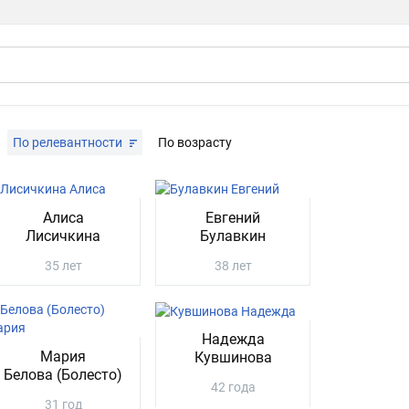
По релевантности
По возрасту
Алиса
Евгений
Лисичкина
Булавкин
35 лет
38 лет
Надежда
Мария
Кувшинова
Белова (Болесто)
42 года
31 год