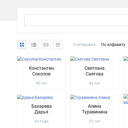
Сортировка:
По алфавиту
Константин
Светлана
Соколов
Саягова
40 лет
49 лет
Бахарева
Алина
Дарья
Туравинина
42 года
35 лет