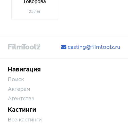
Говорова
25 лет
casting@filmtoolz.ru
Навигация
Поиск
Актерам
Агентства
Кастинги
Все кастинги