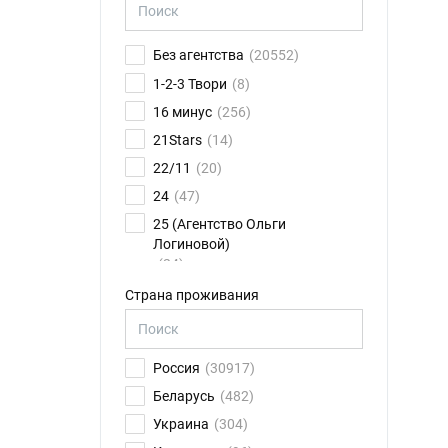
Без агентства
(20552)
1-2-3 Твори
(8)
16 минус
(256)
21Stars
(14)
22/11
(20)
24
(47)
25 (Агентство Ольги
Логиновой)
(24)
26FPS
(75)
Страна проживания
2K talents
(14)
30.01
(6)
Россия
(30917)
4CAST
(17)
Беларусь
(482)
8 звезд
(79)
Украина
(304)
ABN Ильи Новикова
(11)