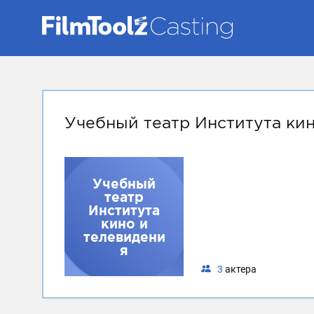
Учебный театр Института ки
Учебный
театр
Института
кино и
телевидени
я
3
актера