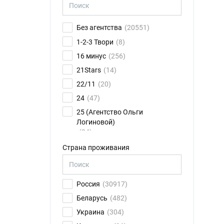
Без агентства
(20551)
1-2-3 Твори
(8)
16 минус
(256)
21Stars
(14)
22/11
(20)
24
(47)
25 (Агентство Ольги
Логиновой)
(24)
26FPS
(75)
Страна проживания
2K talents
(14)
30.01
(6)
Россия
(30917)
4CAST
(17)
Беларусь
(482)
8 звезд
(79)
Украина
(304)
ABN Ильи Новикова
(11)