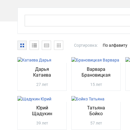
Сортировка:
По алфавиту
Дарья
Варвара
Катаева
Брановицкая
27 лет
15 лет
Юрий
Татьяна
Щадукин
Бойко
39 лет
57 лет