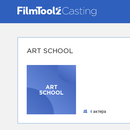
ART SCHOOL
ART
SCHOOL
4
актера