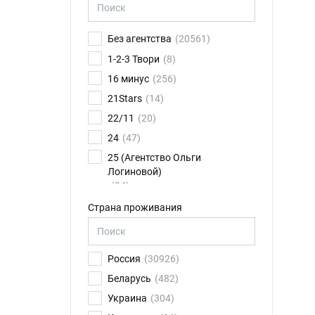
Без агентства
(20561)
1-2-3 Твори
(8)
16 минус
(256)
21Stars
(14)
22/11
(20)
24
(47)
25 (Агентство Ольги
Логиновой)
(24)
26FPS
(75)
Страна проживания
2K talents
(14)
30.01
(6)
Россия
(30926)
4CAST
(17)
Беларусь
(482)
8 звезд
(79)
Украина
(304)
ABN Ильи Новикова
(11)