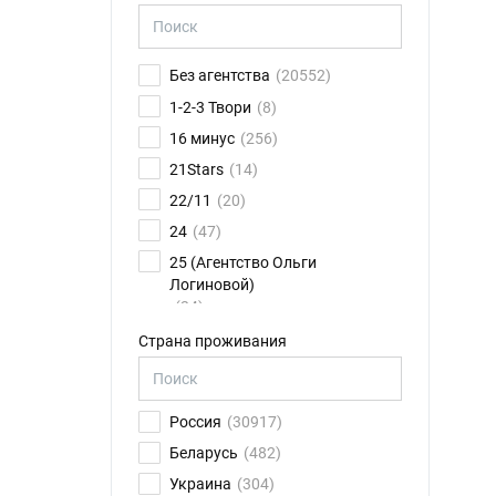
Без агентства
(20552)
1-2-3 Твори
(8)
16 минус
(256)
21Stars
(14)
22/11
(20)
24
(47)
25 (Агентство Ольги
Логиновой)
(24)
26FPS
(75)
Страна проживания
2K talents
(14)
30.01
(6)
Россия
(30917)
4CAST
(17)
Беларусь
(482)
8 звезд
(79)
Украина
(304)
ABN Ильи Новикова
(11)