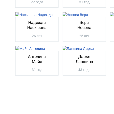
22 года
31 год
Надежда
Вера
Насырова
Носова
26 лет
25 лет
Ангелина
Дарья
Майя
Лапшина
31 год
43 года