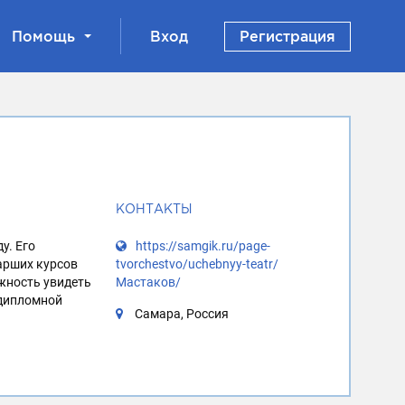
Помощь
Вход
Регистрация
КОНТАКТЫ
у. Его
https://samgik.ru/page-
арших курсов
tvorchestvo/uchebnyy-teatr/
ожность увидеть
Мастаков/
 дипломной
Самара, Россия