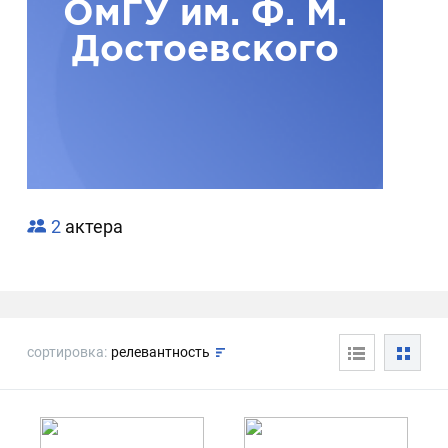
ОмГУ им. Ф. М.
Достоевского
2
актера
сортировка:
релевантность