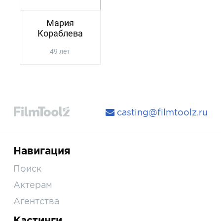
Мария
Кораблева
49 лет
casting@filmtoolz.ru
Навигация
Поиск
Актерам
Агентства
Кастинги