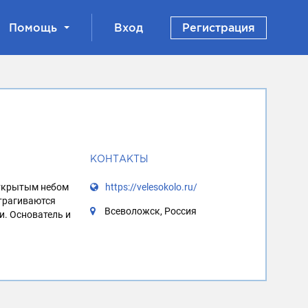
Помощь
Вход
Регистрация
КОНТАКТЫ
открытым небом
https://velesokolo.ru/
атрагиваются
Всеволожск, Россия
и. Основатель и