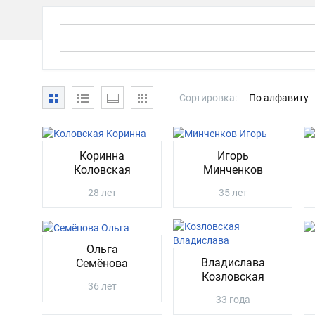
Сортировка:
По алфавиту
Коринна
Игорь
Коловская
Минченков
28 лет
35 лет
Ольга
Владислава
Семёнова
Козловская
36 лет
33 года