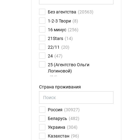
Без агентства
(20563)
1-2-3 Твори
(8)
16 минус
(256)
21Stars
(14)
22/11
(20)
24
(47)
25 (Агентство Ольги
Логиновой)
(24)
26FPS
(75)
Страна проживания
2K talents
(14)
30.01
(6)
Россия
(30927)
4CAST
(17)
Беларусь
(482)
8 звезд
(79)
Украина
(304)
ABN Ильи Новикова
(11)
Казахстан
(96)
Action
(41)