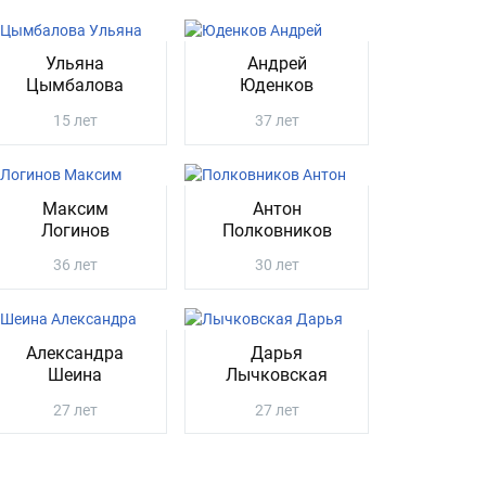
Ульяна
Андрей
Цымбалова
Юденков
15 лет
37 лет
Максим
Антон
Логинов
Полковников
36 лет
30 лет
Александра
Дарья
Шеина
Лычковская
27 лет
27 лет