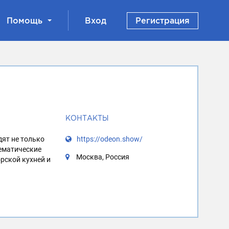
Помощь
Вход
Регистрация
КОНТАКТЫ
дят не только
https://odeon.show/
тематические
Москва, Россия
рской кухней и